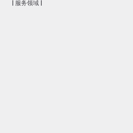
| 服务领域 |
商业纠纷
我们的商业诉讼律师可为客户提供各种商业纠纷的法律辩
可能会影响到企业的运作和声誉。因此，我们会深入了解
您一起制定一个符合您的更广泛利益的诉讼策略。如果必
熟悉卑诗省各级法庭的诉讼律师。我们在通过协商、调解
面有丰富经验。
房地产纠纷
在各种房地产纠纷中，我们为买方、卖方及房地产经纪提
产销售合同索赔、商业租赁纠纷、对房地产经纪疏忽或违
房地产经纪佣金的纠纷。此外，我们还在卑诗省房地产管理委
Estate Council of British Columbia）为受到
提供辩护。